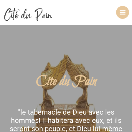
Aller
au
contenu
Cite du Pain
"le tabernacle de Dieu avec les
hommes! Il habitera avec eux, et ils
seront son peuple, et Dieu lui-même